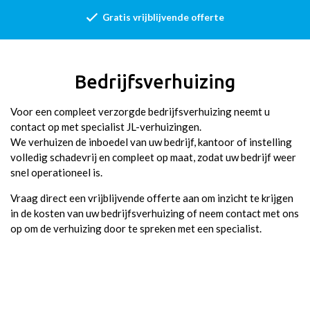
Venray
Gratis vrijblijvende offerte
Weert
Eersel
Bedrijfsverhuizing
Helmond
Voor een compleet verzorgde bedrijfsverhuizing neemt u
Valkenswaard
contact op met specialist JL-verhuizingen.
We verhuizen de inboedel van uw bedrijf, kantoor of instelling
Geldrop
volledig schadevrij en compleet op maat, zodat uw bedrijf weer
snel operationeel is.
Veldhoven
Vraag direct een vrijblijvende offerte aan om inzicht te krijgen
in de kosten van uw bedrijfsverhuizing of neem contact met ons
Leende
op om de verhuizing door te spreken met een specialist.
Beek en Donk
Heeze
Waalre