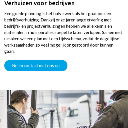
Verhuizen voor bedrijven
Son en Beugel
Een goede planning is het halve werk als het gaat om een
bedrijfsverhuizing. Dankzij onze jarenlange ervaring met
Hilvarenbeek
bedrijfs- en projectverhuizingen hebben we alle kennis en
materialen in huis om alles soepel te laten verlopen. Samen met
Nuenen
u maken we een plan met een tijdsschema, zodat de dagelijkse
werkzaamheden zo veel mogelijk ongestoord door kunnen
gaan.
Neem contact met ons op