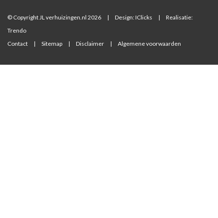
© Copyright JL verhuizingen.nl 2026
|
Design:
IClicks
|
Realisatie:
Trendo
Contact
|
Sitemap
|
Disclaimer
|
Algemene voorwaarden