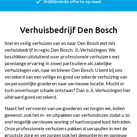
Vrijblijvende offerte op maat
Venray
Weert
Verhuisbedrijf Den Bosch
Eersel
Helmond
Snel en veilig verhuizen van en naar Den Bosch met hét
verhuisbedrijf in regio Den Bosch: JL-Verhuizingen. We
Valkenswaard
beschikken uitsluitend over professionele verhuizers met
jarenlange ervaring in zowel particuliere als zakelijke
Geldrop
verhuizingen van, naar en binnen Den Bosch. U bent bij ons
verzekerd van een veilige en goed verzekerde verhuizing van
Veldhoven
uw persoonlijke goederen naar uw nieuwe locatie. Mocht er
toch onverhoopt schade ontstaan? Dan is JL-Verhuizingen hier
Leende
uiteraard goed verzekerd.
Beek en Donk
Naast het vervoeren van uw goederen verzorgen we, indien
gewenst, ook het in- en uitpakken van verhuisdozen zodat u zo
Heeze
snel mogelijk uw nieuwe woning of kantoorpand kunt betreden.
Onze professionele verhuizers pakken al uw spullen in met de
Waalre
grootste zorg en verzorgen ook het demonteren en opnieuw