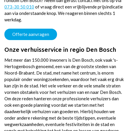
rondom Den Bosch? Neem dan gerust contact met ons op via
073-30 50 010
of vraag direct een vrijblijvende prijsindicatie
aan via onderstaande knop. We reageren binnen slechts 1
werkdag.
Offerte aanvragen
Onze verhuisservice in regio Den Bosch
Met meer dan 150.000 inwoners is Den Bosch, ook vaak 's-
Hertogenbosch genoemd, een van de grootste steden van
Noord-Brabant. De stad, met name het centrum, is enorm
populair onder woningzoekenden, waardoor het vaak erg druk
kan zijn in de stad. Het vele verkeer en de vele smalle straten
vormen obstakels voor het verhuizen van en naar Den Bosch.
Om deze reden hanteren onze professionele verhuizers dan
ook een goede planning voordat we starten met het
daadwerkelijk verhuizen van goederen. Hierbij houden we
onder andere rekening met de beste tijdstippen, eventuele
wegwerkzaamheden, eventuele festiviteiten in de stad en
regels met betrekking tot het laden en lossen van goederen.